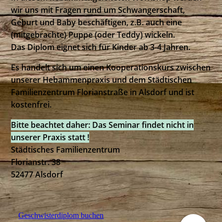
wir uns mit Fragen rund um Schwangerschaft,
Geburt und Baby beschäftigen, z.B. auch eine
(mitgebrachte) Puppe (oder Teddy) wickeln.
Das Diplom eignet sich für Kinder ab 3-4 Jahren.
Es handelt sich um einen Kooperationskurs zwischen
unserer Hebammenpraxis und dem Städtischen
Familienzentrum Florianstraße in Alsdorf und ist
kostenfrei.
Bitte beachtet daher: Das Seminar findet nicht in
unserer Praxis statt !
Städtisches Familienzentrum
Florianstr. 38
52477 Alsdorf
Geschwisterdiplom buchen